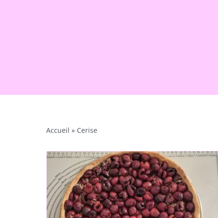
Accueil
»
Cerise
Cubicube Cerises
Mascarpone