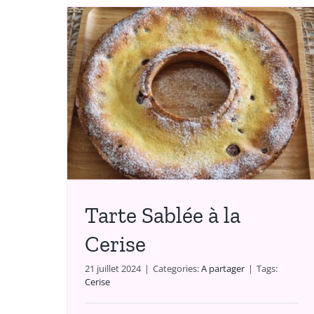
Flan Sans Pâte à la
erise
Cerise
A partager
Tarte Sablée à la
Cerise
21 juillet 2024
|
Categories:
A partager
|
Tags:
Cerise