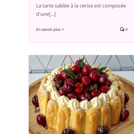
La tarte sablée à la cerise est composée
d'une[...]
En savoir plus
0
Clafoutis aux Cerises
XXL
u aux
A partager