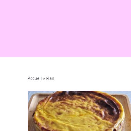
Accueil
»
Flan
 la
Flan Minute à la Vanill