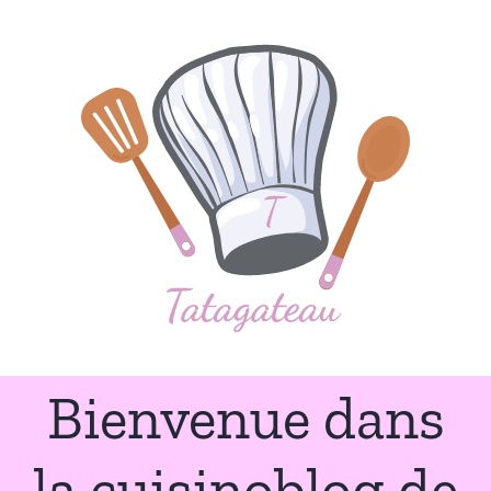
Passer
au
contenu
Bienvenue dans
la cuisinoblog de