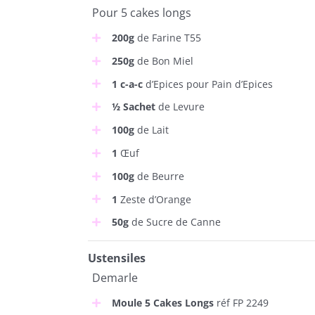
Pour 5 cakes longs
200g
de Farine T55
250g
de Bon Miel
1 c-a-c
d’Epices pour Pain d’Epices
½ Sachet
de Levure
100g
de Lait
1
Œuf
100g
de Beurre
1
Zeste d’Orange
50g
de Sucre de Canne
Ustensiles
Demarle
Moule 5 Cakes Longs
réf FP 2249