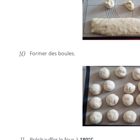
Former des boules.
Préchauffer le four à
180°C
.