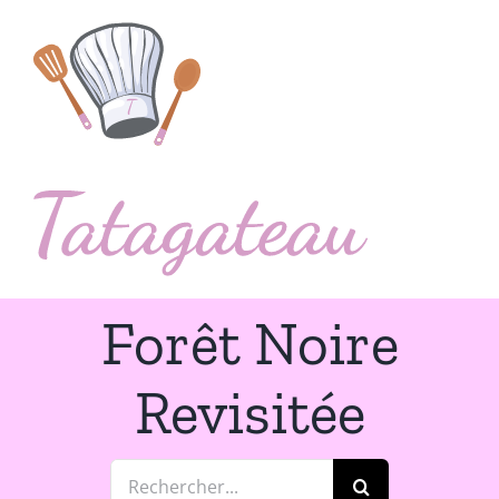
Passer
au
contenu
Forêt Noire
Revisitée
Rechercher: