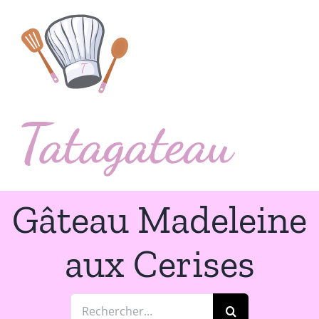
Passer
au
contenu
Gâteau Madeleine
aux Cerises
Rechercher: