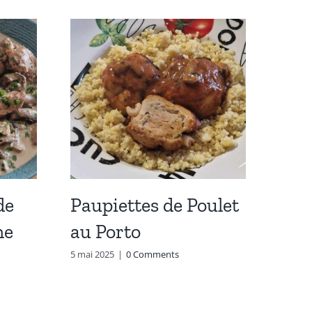
de
Paupiettes de Poulet
Rôti
me
au Porto
Mou
5 mai 2025
|
0 Comments
19 nov