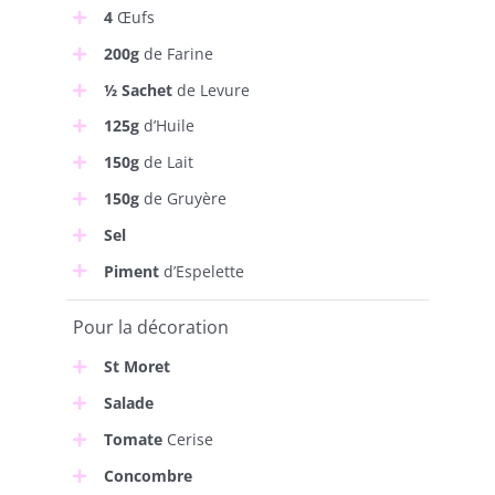
4
Œufs
200g
de Farine
½ Sachet
de Levure
125g
d’Huile
150g
de Lait
150g
de Gruyère
Sel
Piment
d’Espelette
Pour la décoration
St Moret
Salade
Tomate
Cerise
Concombre