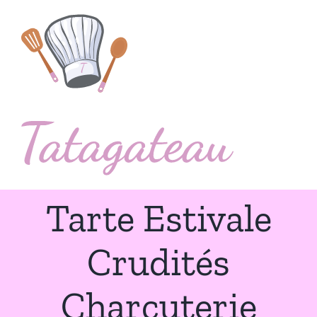
Passer
au
contenu
Tarte Estivale
Crudités
Charcuterie