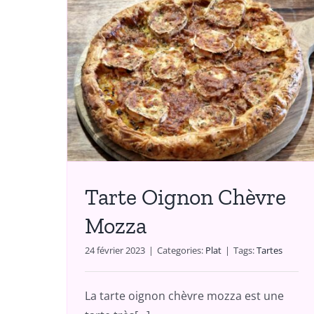
èvre
Tarte d’Automne
A partager
Tarte Oignon Chèvre
Mozza
24 février 2023
|
Categories:
Plat
|
Tags:
Tartes
La tarte oignon chèvre mozza est une