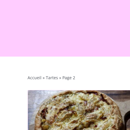
Accueil
»
Tartes
»
Page 2
Tarte aux Pommes et
Crème Pâtissière