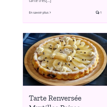
tarte très[...]
En savoir plus
1
ée
Tarte aux Fruits sur
es
Biscuit Madeleine
A partager
Tarte Renversée