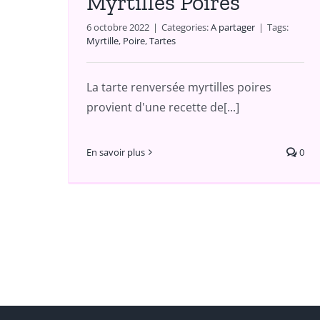
Myrtilles Poires
6 octobre 2022
|
Categories:
A partager
|
Tags:
Myrtille
,
Poire
,
Tartes
La tarte renversée myrtilles poires
provient d'une recette de[...]
En savoir plus
0