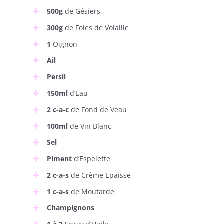
500g
de Gésiers
300g
de Foies de Volaille
1
Oignon
Ail
Persil
150ml
d’Eau
2 c-a-c
de Fond de Veau
100ml
de Vin Blanc
Sel
Piment
d’Espelette
2 c-a-s
de Crème Epaisse
1 c-a-s
de Moutarde
Champignons