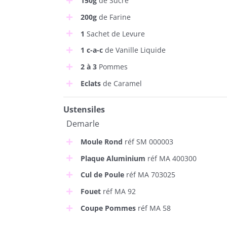
150g
de Sucre
200g
de Farine
1
Sachet de Levure
1 c-a-c
de Vanille Liquide
2 à 3
Pommes
Eclats
de Caramel
Ustensiles
Demarle
Moule Rond
réf SM 000003
Plaque Aluminium
réf MA 400300
Cul de Poule
réf MA 703025
Fouet
réf MA 92
Coupe Pommes
réf MA 58