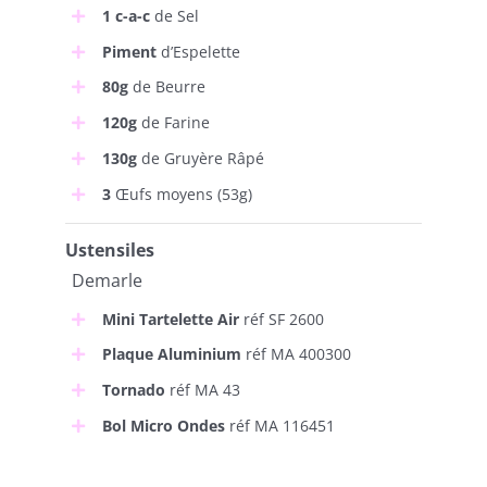
1 c-a-c
de Sel
Piment
d’Espelette
80g
de Beurre
120g
de Farine
130g
de Gruyère Râpé
3
Œufs moyens (53g)
Ustensiles
Demarle
Mini Tartelette Air
réf SF 2600
Plaque Aluminium
réf MA 400300
Tornado
réf MA 43
Bol Micro Ondes
réf MA 116451