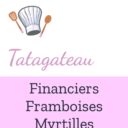
Passer
au
contenu
Financiers
Framboises
Myrtilles