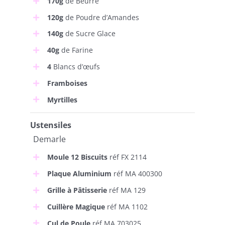
170g
de Beurre
120g
de Poudre d’Amandes
140g
de Sucre Glace
40g
de Farine
4
Blancs d’œufs
Framboises
Myrtilles
Ustensiles
Demarle
Moule 12 Biscuits
réf FX 2114
Plaque Aluminium
réf MA 400300
Grille à Pâtisserie
réf MA 129
Cuillère Magique
réf MA 1102
Cul de Poule
réf MA 703025