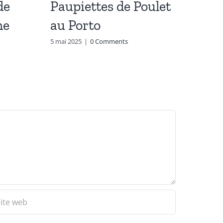
de
Paupiettes de Poulet
Rôti
me
au Porto
Mou
5 mai 2025
|
0 Comments
19 nov