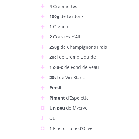
4
Crépinettes
100g
de Lardons
1
Oignon
2
Gousses d’Ail
250g
de Champignons Frais
20cl
de Crème Liquide
1 c-a-c
de Fond de Veau
20cl
de Vin Blanc
Persil
Piment
d’Espelette
Un peu
de Mycryo
Ou
1
Filet d’Huile d’Olive