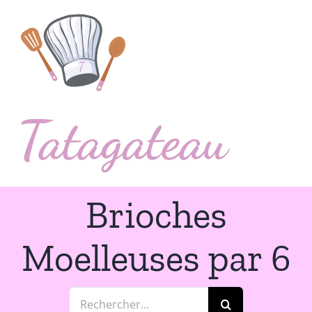
Passer
au
contenu
Brioches
Moelleuses par 6
Rechercher: