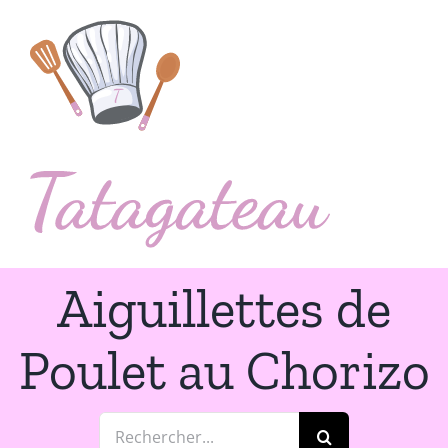
Passer
au
contenu
Aiguillettes de
Poulet au Chorizo
Rechercher: