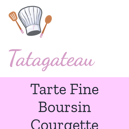
Passer
au
contenu
Tarte Fine
Boursin
Courgette