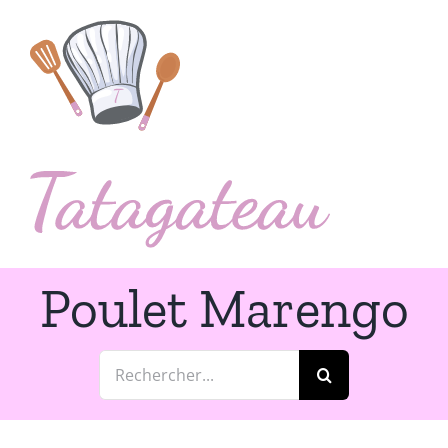
Passer
au
contenu
Poulet Marengo
Rechercher: