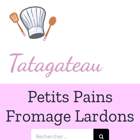
Passer
au
contenu
Petits Pains
Fromage Lardons
Rechercher: