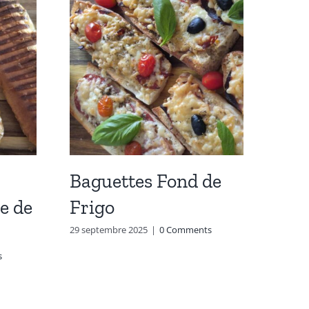
Baguettes Fond de
Sau
e de
Frigo
Car
Cha
29 septembre 2025
|
0 Comments
s
15 févri