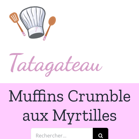
Passer
au
contenu
Muffins Crumble
aux Myrtilles
Rechercher: