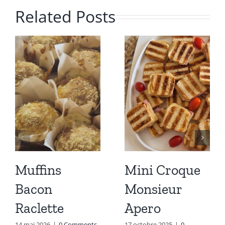
Related Posts
Muffins
Mini Croque
Bacon
Monsieur
Raclette
Apero
14 mai 2026
|
0 Comments
17 octobre 2025
|
0