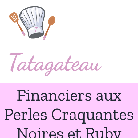
Passer
au
contenu
Financiers aux
Perles Craquantes
Noires et Ruby