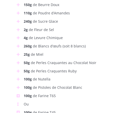
150g
de Beurre Doux
110g
de Poudre d’Amandes
240g
de Sucre Glace
2g
de Fleur de Sel
4g
de Levure Chimique
260g
de Blancs d’œufs (soit 8 blancs)
25g
de Miel
50g
de Perles Craquantes au Chocolat Noir
50g
de Perles Craquantes Ruby
100g
de Nutella
100g
de Pistoles de Chocolat Blanc
100g
de Farine T65
Ou
100g
de Farine T45