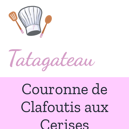
Passer
au
contenu
Couronne de
Clafoutis aux
Cerises