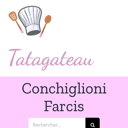
Passer
au
contenu
Conchiglioni
Farcis
Rechercher: