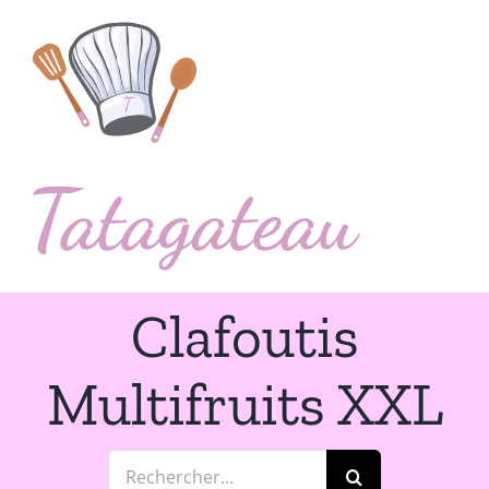
Passer
au
contenu
Clafoutis
Multifruits XXL
Rechercher: