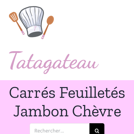
Passer
au
contenu
Carrés Feuilletés
Jambon Chèvre
Rechercher: