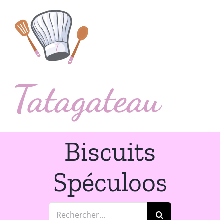
Passer
au
contenu
Biscuits
Spéculoos
Rechercher: