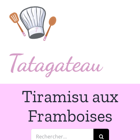
Passer
au
contenu
Tiramisu aux
Framboises
Rechercher: