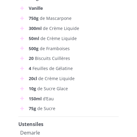
Vanille
750g
de Mascarpone
300ml
de Crème Liquide
50ml
de Crème Liquide
500g
de Framboises
20
Biscuits Cuillères
4
Feuilles de Gélatine
20cl
de Crème Liquide
10g
de Sucre Glace
150ml
d’Eau
75g
de Sucre
Ustensiles
Demarle