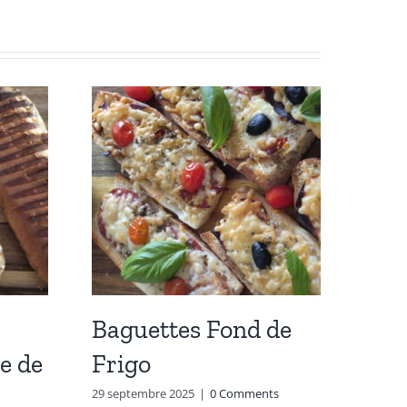
Baguettes Fond de
Sau
e de
Frigo
Car
Cha
29 septembre 2025
|
0 Comments