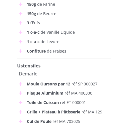
150g
de Farine
150g
de Beurre
3
Œufs
1 c-a-c
de Vanille Liquide
1 c-a-c
de Levure
Confiture
de Fraises
Ustensiles
Demarle
Moule Oursons par 12
réf SP 000027
Plaque Aluminium
réf MA 400300
Toile de Cuisson
réf ET 000001
Grille + Plateau à Pâtisserie
réf MA 129
Cul de Poule
réf MA 703025