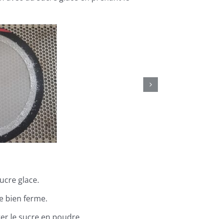
ucre glace.
e bien ferme.
r le sucre en poudre.