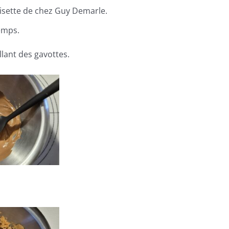
isette de chez Guy Demarle.
emps.
illant des gavottes.