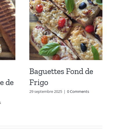
Baguettes Fond de
Sau
e de
Frigo
Car
Cha
29 septembre 2025
|
0 Comments
s
15 févri