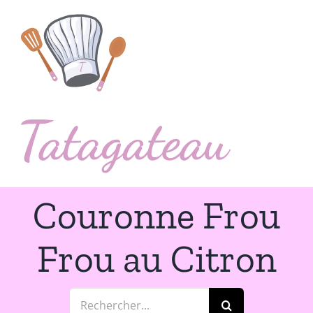
Passer
au
contenu
Couronne Frou
Frou au Citron
Rechercher: