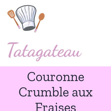
Passer
au
contenu
Couronne
Crumble aux
Fraises