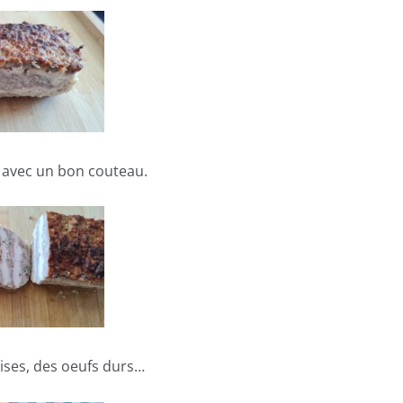
 avec un bon couteau.
ises, des oeufs durs…