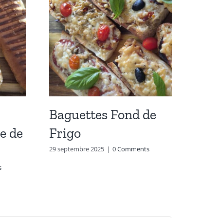
Baguettes Fond de
Sau
e de
Frigo
Car
Cha
29 septembre 2025
|
0 Comments
s
15 févri