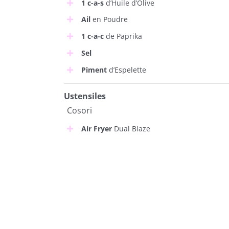
1 c-a-s
d’Huile d’Olive
Ail
en Poudre
1 c-a-c
de Paprika
Sel
Piment
d’Espelette
Ustensiles
Cosori
Air Fryer
Dual Blaze