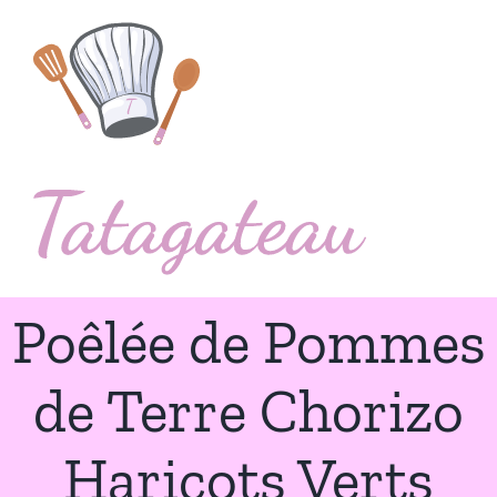
Passer
au
contenu
Poêlée de Pommes
de Terre Chorizo
Haricots Verts