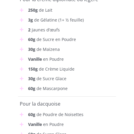
250g
de Lait
3g
de Gélatine (1+ ½ feuille)
2
Jaunes d’œufs
60g
de Sucre en Poudre
30g
de Maïzena
Vanille
en Poudre
150g
de Crème Liquide
30g
de Sucre Glace
60g
de Mascarpone
Pour la dacquoise
60g
de Poudre de Noisettes
Vanille
en Poudre